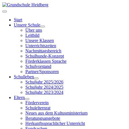
Start
Unsere Schule
Über uns
Leitbild
Unsere Klassen
Unterrichtszeiten
Nachmittagsbereich
Schulhunde-Konzept
Förderklassen Sprache
Schulvorstand
Partner/Sponsoren
Schulleben
Schuljahr 2025/2026
Schuljahr 2024/2025
Schuljahr 2023/2024
Eltern
Förderverein
Schulelternrat
Neues aus dem Kultusministerium
Beratungsangebote
Herkunftssprachlicher Unterricht
Fundsachen